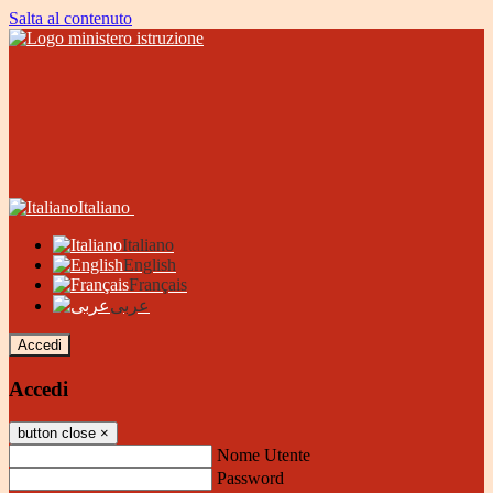
Salta al contenuto
Italiano
Italiano
English
Français
عربى
Accedi
Accedi
button close
×
Nome Utente
Password