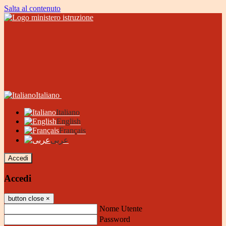
Salta al contenuto
Italiano
Italiano
English
Français
عربى
Accedi
Accedi
button close
×
Nome Utente
Password