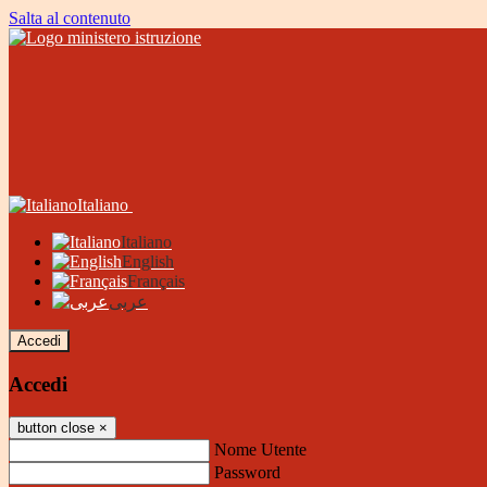
Salta al contenuto
Italiano
Italiano
English
Français
عربى
Accedi
Accedi
button close
×
Nome Utente
Password