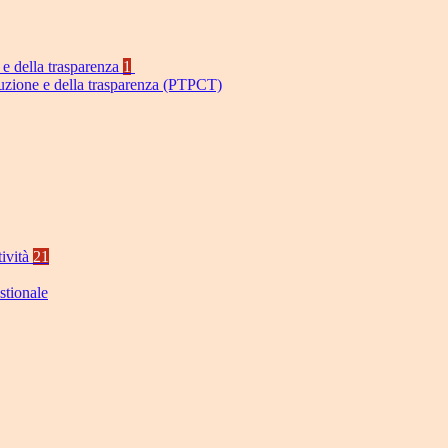
 e della trasparenza
1
ruzione e della trasparenza (PTPCT)
tività
21
stionale