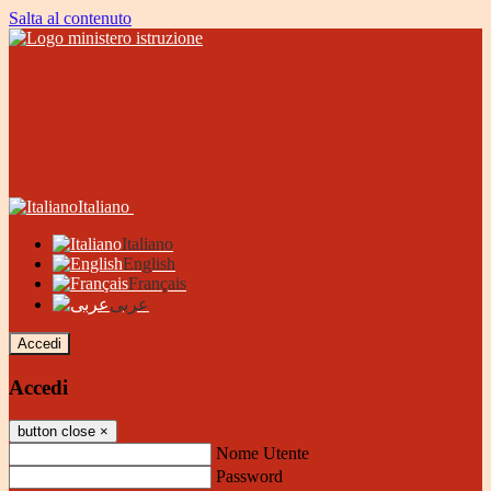
Salta al contenuto
Italiano
Italiano
English
Français
عربى
Accedi
Accedi
button close
×
Nome Utente
Password