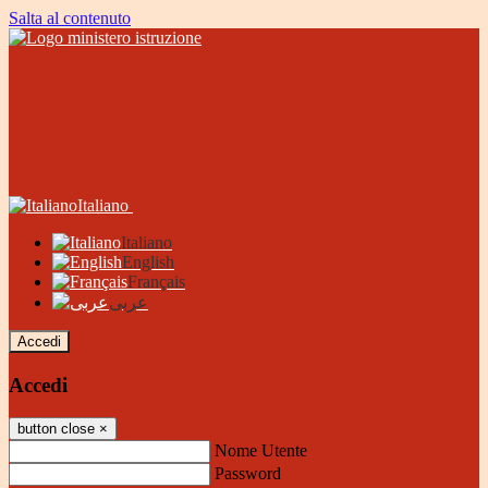
Salta al contenuto
Italiano
Italiano
English
Français
عربى
Accedi
Accedi
button close
×
Nome Utente
Password