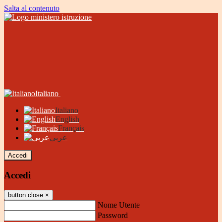
Salta al contenuto
Italiano
Italiano
English
Français
عربى
Accedi
Accedi
button close
×
Nome Utente
Password