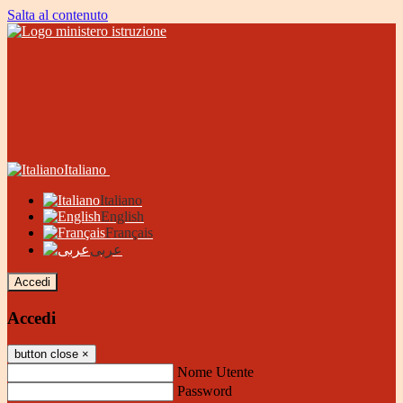
Salta al contenuto
Italiano
Italiano
English
Français
عربى
Accedi
Accedi
button close
×
Nome Utente
Password