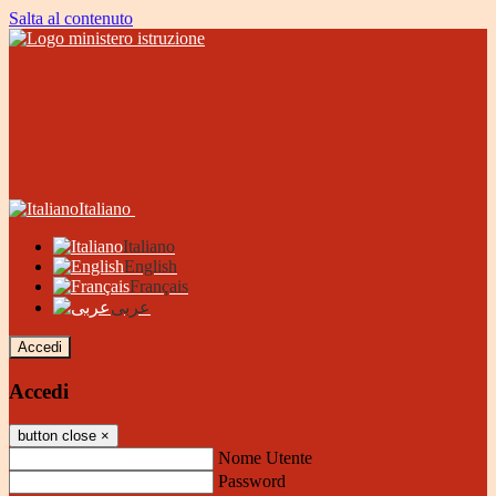
Salta al contenuto
Italiano
Italiano
English
Français
عربى
Accedi
Accedi
button close
×
Nome Utente
Password