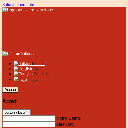
Salta al contenuto
Italiano
Italiano
English
Français
عربى
Accedi
Accedi
button close
×
Nome Utente
Password