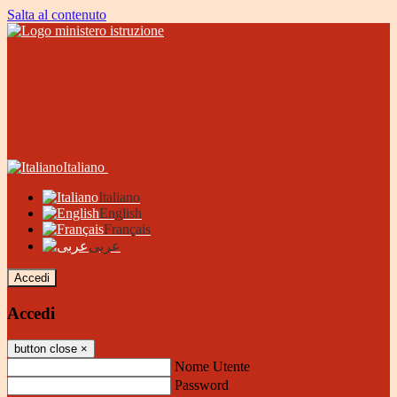
Salta al contenuto
Italiano
Italiano
English
Français
عربى
Accedi
Accedi
button close
×
Nome Utente
Password