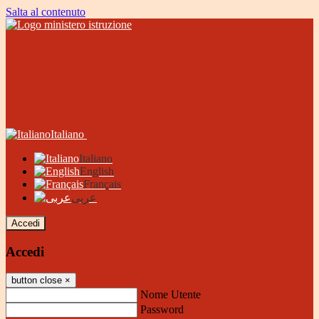
Salta al contenuto
Italiano
Italiano
English
Français
عربى
Accedi
Accedi
button close
×
Nome Utente
Password