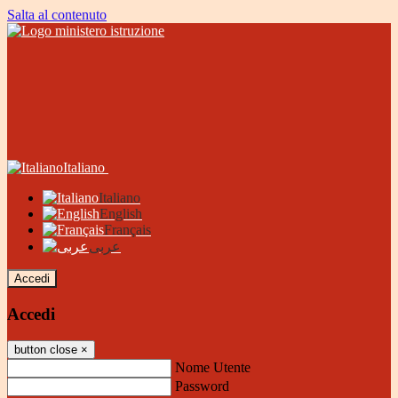
Salta al contenuto
Italiano
Italiano
English
Français
عربى
Accedi
Accedi
button close
×
Nome Utente
Password