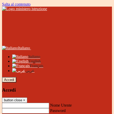
Salta al contenuto
Italiano
Italiano
English
Français
عربى
Accedi
Accedi
button close
×
Nome Utente
Password