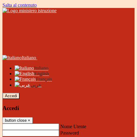
Salta al contenuto
Italiano
Italiano
English
Français
عربى
Accedi
Accedi
button close
×
Nome Utente
Password