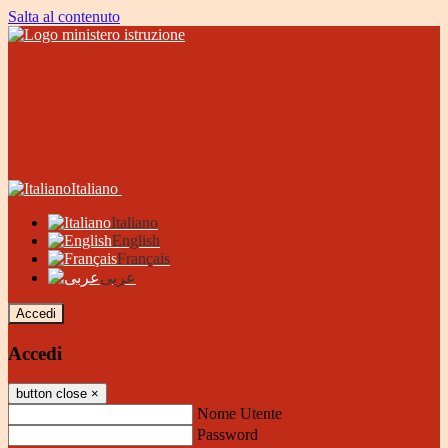
Salta al contenuto
Italiano
Italiano
English
Français
عربى
Accedi
Accedi
button close
×
Nome Utente
Password