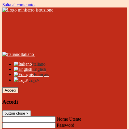
Salta al contenuto
Italiano
Italiano
English
Français
عربى
Accedi
Accedi
button close
×
Nome Utente
Password