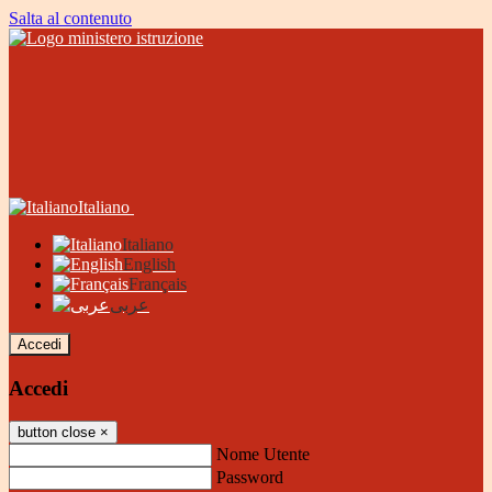
Salta al contenuto
Italiano
Italiano
English
Français
عربى
Accedi
Accedi
button close
×
Nome Utente
Password