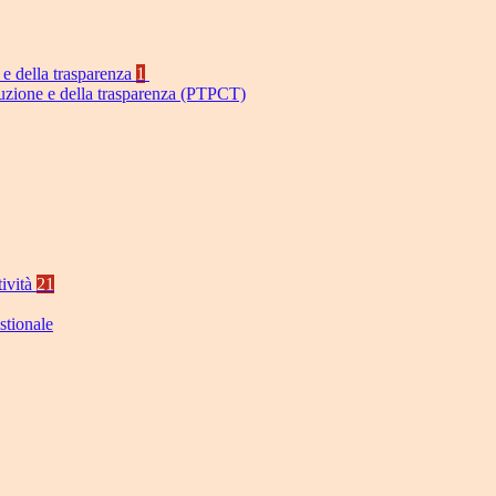
 e della trasparenza
1
ruzione e della trasparenza (PTPCT)
tività
21
stionale