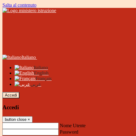
Salta al contenuto
Italiano
Italiano
English
Français
عربى
Accedi
Accedi
button close
×
Nome Utente
Password