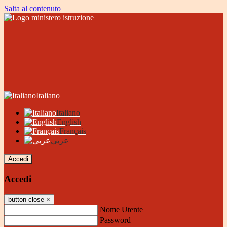
Salta al contenuto
Italiano
Italiano
English
Français
عربى
Accedi
Accedi
button close
×
Nome Utente
Password