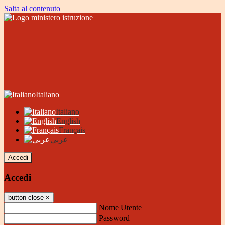
Salta al contenuto
Italiano
Italiano
English
Français
عربى
Accedi
Accedi
button close
×
Nome Utente
Password