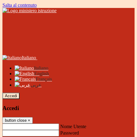
Salta al contenuto
Italiano
Italiano
English
Français
عربى
Accedi
Accedi
button close
×
Nome Utente
Password