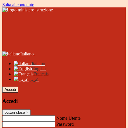
Salta al contenuto
Italiano
Italiano
English
Français
عربى
Accedi
Accedi
button close
×
Nome Utente
Password