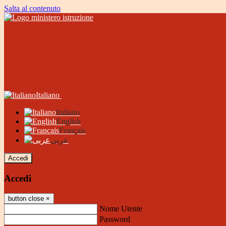
Salta al contenuto
Italiano
Italiano
English
Français
عربى
Accedi
Accedi
button close
×
Nome Utente
Password