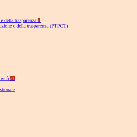
 e della trasparenza
1
ruzione e della trasparenza (PTPCT)
tività
21
stionale