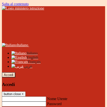
Salta al contenuto
Italiano
Italiano
English
Français
عربى
Accedi
Accedi
button close
×
Nome Utente
Password