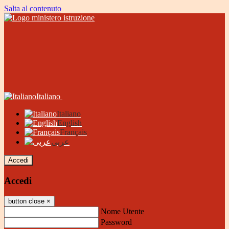
Salta al contenuto
Italiano
Italiano
English
Français
عربى
Accedi
Accedi
button close
×
Nome Utente
Password