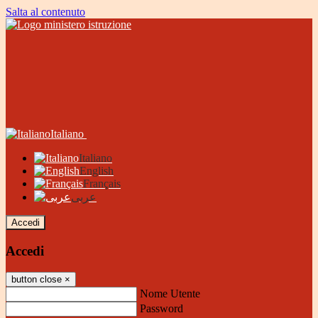
Salta al contenuto
Italiano
Italiano
English
Français
عربى
Accedi
Accedi
button close
×
Nome Utente
Password