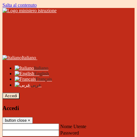
Salta al contenuto
Italiano
Italiano
English
Français
عربى
Accedi
Accedi
button close
×
Nome Utente
Password